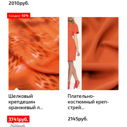
2010руб.
Скидка
-50%
Шелковый
Плательно-
крепдешин
костюмный креп-
оранжевый л...
стрей...
2145руб.
3741руб.
7500руб.