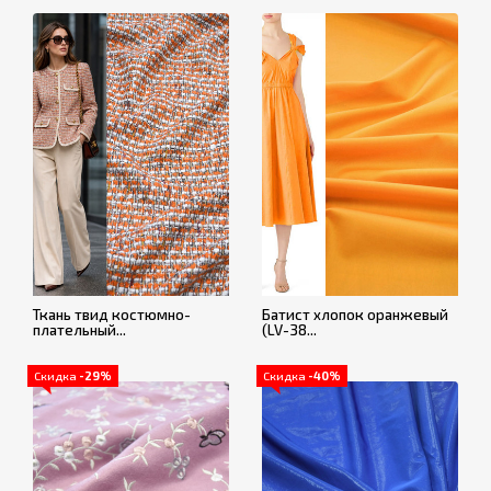
Ткань твид костюмно-
Батист хлопок оранжевый
плательный...
(LV-38...
Скидка
-29%
Скидка
-40%