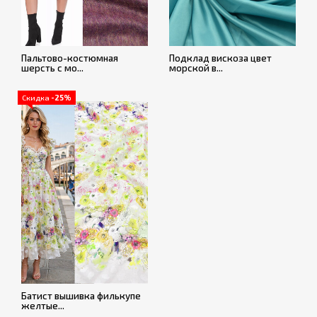
Пальтово-костюмная
Подклад вискоза цвет
шерсть с мо...
морской в...
Скидка
-25%
Батист вышивка филькупе
желтые...