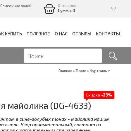
0 товаров
Список желаний
Сумма: 0
АК КУПИТЬ
ПОЛЕЗНОЕ
О НАС
ОТЗЫВЫ
КОНТАКТЫ
Главная
»
Ткани
»
Курточные
Скидка
-23%
я майолика (DG-4633)
интом в сине-голубых тонах - майолика нашим
 гжель. Узор орнаментальный, состоит из
дратов с растительным стиизованным