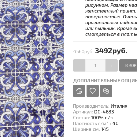
рисунком. Размер кв
женственный принт. 
поверхностью. Очень
оригинальных издели
или пыльник. Кроме 
смотреться в платье
3492руб.
4560руб.
-
+
ДОПОЛНИТЕЛЬНЫЕ ОПЦИ
Производитель
:
Италия
Артикул
:
DG-4633
Состав
:
100% п/э
2
Плотность г/м
:
40
Ширина см
:
145