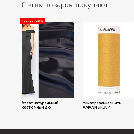
С этим товаром покупают
Скидка
-40%
Атлас натуральный
Универсальная нить
костюмный дю...
AMANN GROUP...