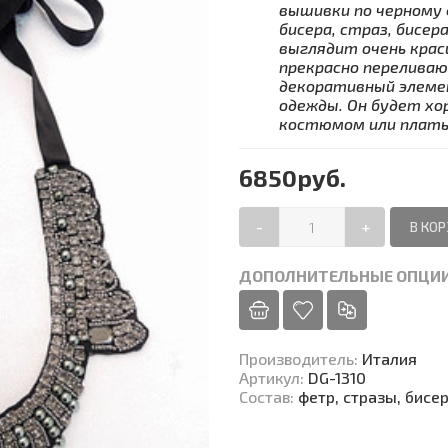
вышивки по черному
бисера, страз, бисе
выглядит очень крас
прекрасно переливаю
декоративный элемен
одежды. Он будет хо
костюмом или платье
6850руб.
-
+
ДОПОЛНИТЕЛЬНЫЕ ОПЦИ
Производитель
:
Италия
Артикул
:
DG-1310
Состав
:
фетр, стразы, бисер