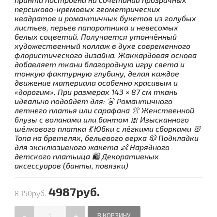
персиково-кремовых геометрических
квадратов и романтичных букетов из голубых
листьев, перьев папоротника и невесомых
белых соцветий. Получается утончённый
художественный коллаж в духе современного
флористического дизайна. Жаккардовая основа
добавляет ткани благородную игру света и
тонкую фактурную глубину, делая каждое
движение материала особенно красивым и
«дорогим». При размерах 143 × 87 см ткань
идеально подойдёт для: 👗 Романтичного
летнего платья или сарафана 👚 Женственной
блузы с воланами или бантом 🎀 Изысканного
шёлкового платка 💃 Юбки с лёгкими сборками 🌸
Топа на бретелях, бельевого верха 🧥 Подкладки
для эксклюзивного жакета 👶 Нарядного
детского платьица 🛍 Декоративных
аксессуаров (банты, повязки)
4987руб.
8350руб.
-
+