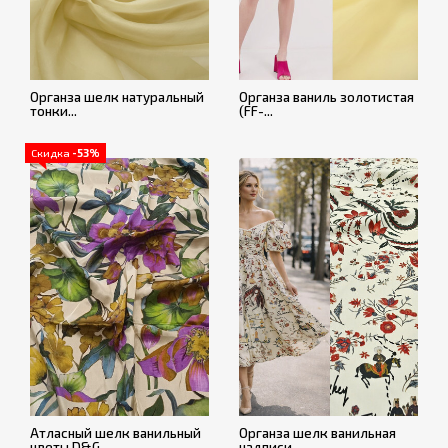
Органза шелк натуральный
Органза ваниль золотистая
тонки...
(FF-...
Скидка
-53%
Атласный шелк ванильный
Органза шелк ванильная
цветы D&G
надписи...